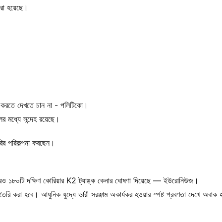
করা হয়েছে।
বিতা করতে দেখতে চান না - পলিটিকো।
লের মধ্যে সন্দেহ রয়েছে।
রির পরিকল্পনা করছেন।
শ আরও ১৮০টি দক্ষিণ কোরিয়ার K2 ট্যাঙ্ক কেনার ঘোষণা দিয়েছে — ইউরোনিউজ।
 তৈরি করা হবে। আধুনিক যুদ্ধে ভারী সরঞ্জাম অকার্যকর হওয়ার স্পষ্ট প্রবণতা দেখে অবাক হ