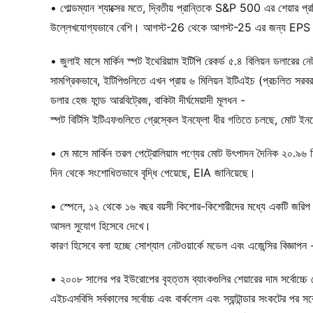
• গোল্ডম্যান শ্যাক্সের মতে, দ্বিতীয় প্রান্তিকে S&P 500 এর শেয়ার প্
উল্লেখযোগ্যভাবে বেশি। আগস্ট-26 থেকে আগস্ট-25 এর জন্য EPS বৃদ্
• জুলাই মাসে মার্কিন স্পট ইথেরিয়াম ইটিপি রেকর্ড ৫.৪ বিলিয়ন ডলারের
সামগ্রিকভাবে, ইটিপিগুলিতে এখন প্রায় ৬ মিলিয়ন ইটিএইচ (প্রচলিত সরবর
ডলার হেজ ফান্ড আরবিট্রেজ, বাকিটা দীর্ঘমেয়াদী মূলধন -
স্পট বিটিসি ইটিএফগুলিতে গ্রেস্কেল ইনফ্লো ধীর গতিতে চলছে, মোট ইনফ
• মে মাসে মার্কিন তরল পেট্রোলিয়াম পণ্যের মোট উৎপাদন দৈনিক ২০.৯৬ মিলিয
দিন থেকে সংশোধিতভাবে বৃদ্ধি পেয়েছে, EIA জানিয়েছে।
• স্পেনে, ১২ থেকে ১৬ বছর বয়সী কিশোর-কিশোরীদের মধ্যে একটি জরি
আসল সুযোগ হিসেবে দেখে।
কারণ হিসেবে বলা হচ্ছে সোশ্যাল নেটওয়ার্কে মডেল এবং এজেন্সির বিজ্ঞাপ
• ২০০৮ সালের পর ইউরোপের বৃহত্তম ব্যাংকগুলির শেয়ারের দাম সর্বোচ্চে 
এইচএসবিসি সর্বকালের সর্বোচ্চ এবং বার্কলেস এবং স্যান্টান্ডার সংকটের পর সর