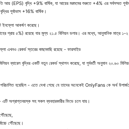
রতি আয় (EPS) বৃদ্ধি +9% বার্ষিক, যা আয়ের মরশুমের শুরুতে +4% এর সর্বসম্মত পূর্বা
ধির পূর্বাভাস +16% বার্ষিক।
 নেট ইনফ্লো আকর্ষণ করেছে।
াহের প্রায় ৫%) রয়েছে যার মূল্য ২১.৫ বিলিয়ন ডলার। এর মধ্যে, আনুমানিক মাত্র ১-২ 
্লো এখনও রেকর্ড স্তরের কাছাকাছি রয়েছে - ফারসাইড
়ন ব্যারেল বৃদ্ধির একটি নতুন রেকর্ড স্থাপন করেছে, যা পূর্ববর্তী অনুমান ২০.৬০ মিলিয়
প পরিচালিত হয়েছিল - এতে দেখা গেছে যে তাদের অনেকেই OnlyFans কে অর্থ উপার্জ
ন - এটি অপ্রাপ্তবয়স্ক সহ সকল ব্যবহারকারীর ফিডে চলে যায়।
পৌঁছেছে,
্বোচ্চে পৌঁছেছে।