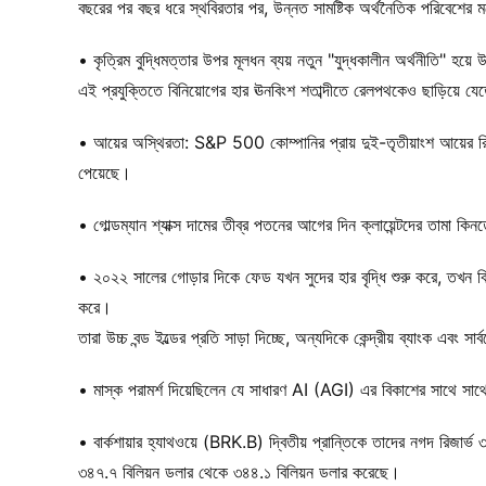
বছরের পর বছর ধরে স্থবিরতার পর, উন্নত সামষ্টিক অর্থনৈতিক পরিবেশের 
• কৃত্রিম বুদ্ধিমত্তার উপর মূলধন ব্যয় নতুন "যুদ্ধকালীন অর্থনীতি" হয়ে
এই প্রযুক্তিতে বিনিয়োগের হার ঊনবিংশ শতাব্দীতে রেলপথকেও ছাড়িয়ে য
• আয়ের অস্থিরতা: S&P 500 কোম্পানির প্রায় দুই-তৃতীয়াংশ আয়ের রিপ
পেয়েছে।
• গোল্ডম্যান শ্যাক্স দামের তীব্র পতনের আগের দিন ক্লায়েন্টদের তামা ক
• ২০২২ সালের গোড়ার দিকে ফেড যখন সুদের হার বৃদ্ধি শুরু করে, তখন বিদে
করে।
তারা উচ্চ বন্ড ইল্ডের প্রতি সাড়া দিচ্ছে, অন্যদিকে কেন্দ্রীয় ব্যাংক এব
• মাস্ক পরামর্শ দিয়েছিলেন যে সাধারণ AI (AGI) এর বিকাশের সাথে সাথ
• বার্কশায়ার হ্যাথওয়ে (BRK.B) দ্বিতীয় প্রান্তিকে তাদের নগদ রিজার্ভ 
৩৪৭.৭ বিলিয়ন ডলার থেকে ৩৪৪.১ বিলিয়ন ডলার করেছে।