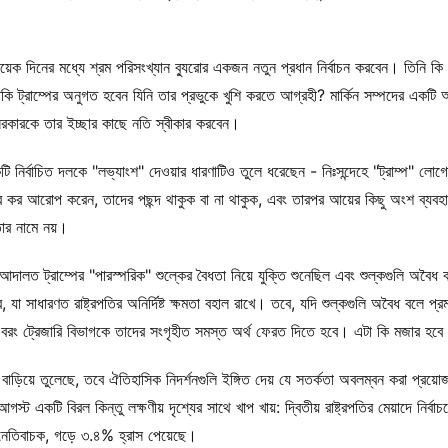
িনের মধ্যে শ্রম পরিসংখ্যান ব্যুরোর একজন নতুন প্রধান নির্বাচন করবেন। তিনি কি ন
কি ট্রাম্পের অনুগত হবেন যিনি তার প্রভুকে খুশি করতে আগ্রহী? মার্কিন সম্পদের একটি 
ের সরকারকে তার ইচ্ছার কাছে নতি স্বীকার করবেন।
টি নির্বাচিত দলকে "লভ্যাংশ" দেওয়ার ধারণাটিও তুলে ধরেছেন - নিঃসন্দেহে "ট্রাম্প" লোগ
 কর আরোপ করেন, তাদের পছন্দ থাকুক বা না থাকুক, এবং তারপর আয়ের কিছু অংশ ব্যবহ
ার নামে নয়।
লত ট্রাম্পের "পারস্পরিক" শুল্কের বৈধতা নিয়ে যুক্তি শুনেছিল এবং শুল্কগুলি অবৈধ বল
 যা সাধারণত রাষ্ট্রপতির অনির্দিষ্ট ক্ষমতা বহাল রাখে। তবে, যদি শুল্কগুলি অবৈধ বলে প্রম
া, বরং ট্রেজারি বিভাগকে তাদের সংগৃহীত সমস্ত অর্থ ফেরত দিতে হবে। এটা কি মজার হবে ন
াড়িয়ে তুলেছে, তবে ঐতিহাসিক নিদর্শনগুলি ইঙ্গিত দেয় যে সতর্কতা অবলম্বন করা প্রয়
ট একটি বিরল কিন্তু লক্ষণীয় দৃশ্যের সাথে খাপ খায়: দ্বিতীয় রাষ্ট্রপতির মেয়াদে নির্বা
েতিবাচক, গড়ে ৩.৪% হ্রাস পেয়েছে।