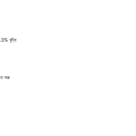
.3% বৃদ্ধি
ে শুরু