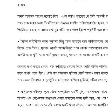
করেছে।
অথবা অন্তত আগের মতোই ছিল। এখন ট্রাম্প বলছেন যে তিনি আগামী কয়েক দ
তথ্য সরবরাহের জন্য নিবেদিতপ্রাণ একজন স্বাধীন পরিসংখ্যানবিদ হবেন, না
প্রিমিয়াম রয়েছে যা বজায় রাখা খুব কঠিন হবে কারণ ট্রাম্প প্রতিটি স্তর
• ট্রাম্প অতিরিক্ত শুল্ক মুনাফার কিছু অংশ ব্যবহার করে ভাগ্যবানদের এক
বিশেষ চেক দিয়ে। সুতরাং আপনি আমদানিকৃত পণ্য কেনার প্রত্যেকের উপর
আপনি যাকে খুশি তাকে অর্থ প্রদান করেন, আসলে যে সরকার কাজটি করে ত
শুল্কের কথা বলতে গেলে, গত সপ্তাহের শেষের দিকে একটি মার্কিন আপিল আদা
বহাল রাখার পক্ষে ছিল। সেই রায় সম্ভবত সুপ্রিম কোর্ট দ্বারাও বহাল থাকবে,
তবে কেবল বিদ্যমান বা মুলতুবি থাকা সমস্ত বাণিজ্য চুক্তিই বাতিল হবে ন
• এপ্রিলের সর্বনিম্ন স্তর থেকে সাম্প্রতিক ৩০% বৃদ্ধি আশাবাদকে আরও ব
আগস্ট এবং সেপ্টেম্বর সাধারণত শেয়ার বাজারের জন্য দুর্বল মাস, এবং এই আগস্
বছর। ১৯৫০ সাল থেকে এই ধরণের ছয়টি ঘটনা ঘটেছে - আগস্টে সবগুলি ন