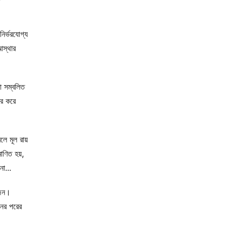
ির্ভরযোগ্য
আস্থার
ো সম্বলিত
ার করে
ে মূল রায়
াণিত হয়,
া...
োজন।
চনের পরের