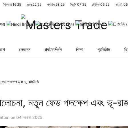
শিকাগো
16:25
লন্ডন
22:25
প্যারিস
23:25
সিডনি
07:25
টোকিও
06:25
সাংহাই
05
য়োগ
লেনদেন
প্ল্যাটফর্মগুলি
শিক্ষা
প্রতিষ্ঠান
গিল
ন ফেড পদক্ষেপ এবং ভূ-রাজনীতি
যালোচনা, নতুন ফেড পদক্ষেপ এবং ভূ-রা
itten on
04 আগস্ট 2025
.