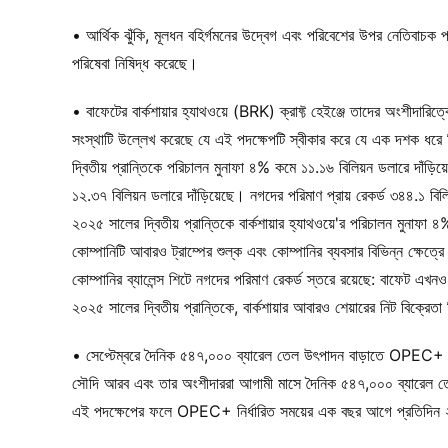
• আর্থিক ঝুঁকি, মূলধন বহির্গমনের উদ্বেগ এবং পরিবেশের উপর নেতিবাচক প্র
পরিষেবা নিষিদ্ধ করেছে।
• বাফেটের বার্কশায়ার হ্যাথওয়ে (BRK) ক্রাফ্ট হেইঞ্জে তাদের অংশীদারিত্
সংস্থাটি উল্লেখ করেছে যে এই পদক্ষেপটি স্বীকার করে যে এক দশক ধরে 
দ্বিতীয় প্রান্তিকে পরিচালন মুনাফা ৪% কমে ১১.১৬ বিলিয়ন ডলারে দাঁড
১২.৩৭ বিলিয়ন ডলারে দাঁড়িয়েছে। নগদের পরিমাণ প্রায় রেকর্ড ৩৪৪.১ বিলি
২০২৫ সালের দ্বিতীয় প্রান্তিকে বার্কশায়ার হ্যাথওয়ে'র পরিচালন মুনাফা ৪
কোম্পানিটি আবারও ট্রাম্পের শুল্ক এবং কোম্পানির ব্যবসার বিভিন্ন ক্ষেত্
কোম্পানির ব্যালেন্স শিটে নগদের পরিমাণ রেকর্ড স্তরে রয়েছে: বাফেট এখ
২০২৫ সালের দ্বিতীয় প্রান্তিকে, বার্কশায়ার আবারও শেয়ারের নিট বিক্রেত
• সেপ্টেম্বরে দৈনিক ৫৪৭,০০০ ব্যারেল তেল উৎপাদন বাড়াতে OPEC+ 
সৌদি আরব এবং তার অংশীদাররা আগামী মাসে দৈনিক ৫৪৭,০০০ ব্যারেল তে
এই পদক্ষেপের ফলে OPEC+ নির্ধারিত সময়ের এক বছর আগে প্রতিদিন ২.২ মি