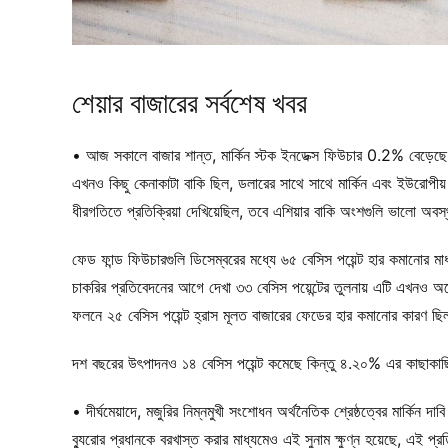
শেয়ার বাজারের সর্বশেষ খবর
• আজ সকালে বাজার শান্ত, মার্কিন স্টক ইনডেক্স ফিউচার 0.2% বেড়
এখনও কিছু কেনাকাটা বাকি ছিল, ডলারের সাথে সাথে মার্কিন এবং ইউরোপীয় 
ধীরগতিতে প্রতিক্রিয়া দেখিয়েছিল, তবে এশিয়ার বাকি অংশগুলি ভালো অবস
ফেড ফান্ড ফিউচারগুলি ডিসেম্বরের মধ্যে ৬৫ বেসিস পয়েন্ট হার কমানোর মাধ্
চাকরির প্রতিবেদনের আগে দেখা ৩৩ বেসিস পয়েন্টের তুলনায় এটি এখনও অনে
ফলনে ২৫ বেসিস পয়েন্ট হ্রাস মূলত বাজারের ফেডের হার কমানোর কারণ ছিল
দশ বছরের উৎপাদনও ১৪ বেসিস পয়েন্ট কমেছে কিন্তু ৪.২০% এর কাছাকাছি প
• দীর্ঘমেয়াদে, মজুরির নিম্নমুখী সংশোধন অর্থনৈতিক শ্রেষ্ঠত্বের মার্কিন দাব
ব্যুরোর প্রধানকে বরখাস্ত করার মাধ্যমেও এই সুনাম ক্ষুণ্ন হয়েছে, এই প্র