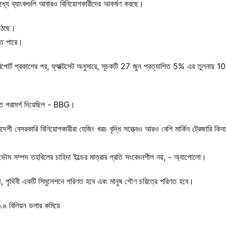
মধ্যে ব্যাংকগুলি আবারও বিনিয়োগকারীদের আকর্ষণ করছে।
 উঠছে।
েতে পারে।
োর্ট প্রকাশের পর, ফ্যাক্টসেট অনুসারে, সূচকটি 27 জুন প্রত্যাশিত 5% এর তুলনায় 10
িনতে পরামর্শ দিয়েছিল - BBG।
শী বেসরকারি বিনিয়োগকারীরা হেজিং খরচ বৃদ্ধি সত্ত্বেও আরও বেশি মার্কিন ট্রেজারি কিনত
ং সার্বভৌম সম্পদ তহবিলের চাহিদা ইল্ডের মাত্রার প্রতি সংবেদনশীল নয়, - অ্যাপোলো।
ে, পৃথিবী একটি সিমুলেশনে পরিণত হবে এবং মানুষ গৌণ চরিত্রে পরিণত হবে।
৩.৬ বিলিয়ন ডলার কমিয়ে