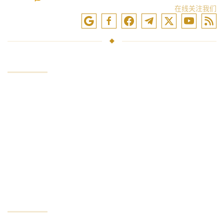
在线关注我们
服务
投资资金
市场交易
交易培训
访问交流
分析和评论
投资者