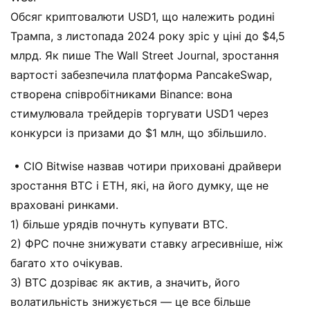
Обсяг криптовалюти USD1, що належить родині
Трампа, з листопада 2024 року зріс у ціні до $4,5
млрд. Як пише The Wall Street Journal, зростання
вартості забезпечила платформа PancakeSwap,
створена співробітниками Binance: вона
стимулювала трейдерів торгувати USD1 через
конкурси із призами до $1 млн, що збільшило.
• CIO Bitwise назвав чотири приховані драйвери
зростання BTC і ETH, які, на його думку, ще не
враховані ринками.
1) більше урядів почнуть купувати BTC.
2) ФРС почне знижувати ставку агресивніше, ніж
багато хто очікував.
3) BTC дозріває як актив, а значить, його
волатильність знижується — це все більше