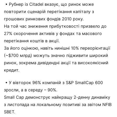
• Рубнер із Citadel вказує, що ринок може
повторити сценарій перетікання капіталу з
грошових ринкових фондів 2010 року.
На той час зниження прибутковості призвело до
27% скорочення активів у фондах та масового
перетікання коштів в акції.
За його оцінкою, навіть нинішні 10% переорієнтації
(~$700 млрд) можуть значно підживити широкий
ринок, зокрема дивідендні акції та високоякісний
кредит.
• У вівторок 96% компаній з S&P SmallCap 600
зросли, а в середу – 90%.
Small Cap демонструє найкращу 2-денну динаміку
з листопада на локальному позитиві за звітом NFIB
SBET.