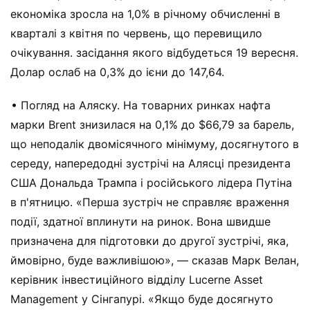
економіка зросла на 1,0% в річному обчисленні в
кварталі з квітня по червень, що перевищило
очікування. засідання якого відбудеться 19 вересня.
Долар ослаб на 0,3% до ієни до 147,64.
• Погляд на Аляску. На товарних ринках нафта
марки Brent знизилася на 0,1% до $66,79 за барель,
що неподалік двомісячного мінімуму, досягнутого в
середу, напередодні зустрічі на Алясці президента
США Дональда Трампа і російського лідера Путіна
в п'ятницю. «Перша зустріч не справляє враження
події, здатної вплинути на ринок. Вона швидше
призначена для підготовки до другої зустрічі, яка,
ймовірно, буде важливішою», — сказав Марк Велан,
керівник інвестиційного відділу Lucerne Asset
Management у Сінгапурі. «Якщо буде досягнуто