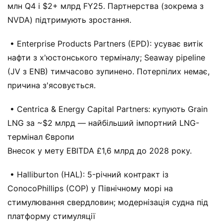
млн Q4 і $2+ млрд FY25. Партнерства (зокрема з
NVDA) підтримують зростання.
• Enterprise Products Partners (EPD): усуває витік
нафти з х'юстонського терміналу; Seaway pipeline
(JV з ENB) тимчасово зупинено. Потерпілих немає,
причина з'ясовується.
• Centrica & Energy Capital Partners: купують Grain
LNG за ~$2 млрд — найбільший імпортний LNG-
термінал Європи
Внесок у мету EBITDA £1,6 млрд до 2028 року.
• Halliburton (HAL): 5-річний контракт із
ConocoPhillips (COP) у Північному морі на
стимулювання свердловин; модернізація судна під
платформу стимуляції