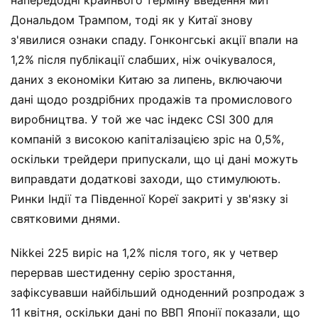
напередодні крайнього терміну введення мит
Дональдом Трампом, тоді як у Китаї знову
з'явилися ознаки спаду. Гонконгські акції впали на
1,2% після публікації слабших, ніж очікувалося,
даних з економіки Китаю за липень, включаючи
дані щодо роздрібних продажів та промислового
виробництва. У той же час індекс CSI 300 для
компаній з високою капіталізацією зріс на 0,5%,
оскільки трейдери припускали, що ці дані можуть
виправдати додаткові заходи, що стимулюють.
Ринки Індії та Південної Кореї закриті у зв'язку зі
святковими днями.
Nikkei 225 виріс на 1,2% після того, як у четвер
перервав шестиденну серію зростання,
зафіксувавши найбільший одноденний розпродаж з
11 квітня, оскільки дані по ВВП Японії показали, що