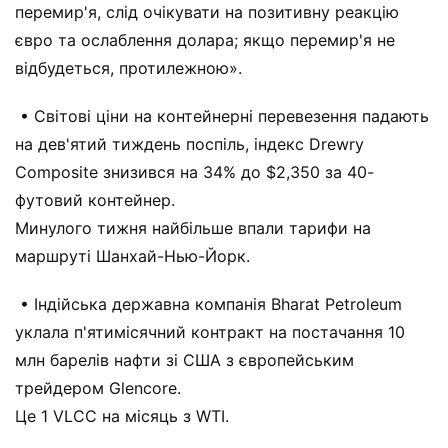
перемир'я, слід очікувати на позитивну реакцію
євро та ослаблення долара; якщо перемир'я не
відбудеться, протилежною».
• Світові ціни на контейнерні перевезення падають
на дев'ятий тиждень поспіль, індекс Drewry
Composite знизився на 34% до $2,350 за 40-
футовий контейнер.
Минулого тижня найбільше впали тарифи на
маршруті Шанхай-Нью-Йорк.
• Індійська державна компанія Bharat Petroleum
уклала п'ятимісячний контракт на постачання 10
млн барелів нафти зі США з європейським
трейдером Glencore.
Це 1 VLCC на місяць з WTI.