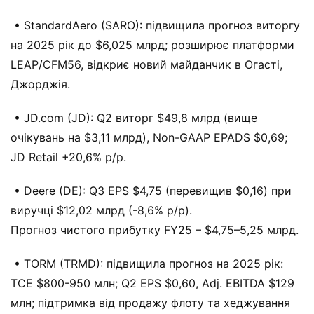
• StandardAero (SARO): підвищила прогноз виторгу
на 2025 рік до $6,025 млрд; розширює платформи
LEAP/CFM56, відкриє новий майданчик в Огасті,
Джорджія.
• JD.com (JD): Q2 виторг $49,8 млрд (вище
очікувань на $3,11 млрд), Non-GAAP EPADS $0,69;
JD Retail +20,6% р/р.
• Deere (DE): Q3 EPS $4,75 (перевищив $0,16) при
виручці $12,02 млрд (-8,6% р/р).
Прогноз чистого прибутку FY25 – $4,75–5,25 млрд.
• TORM (TRMD): підвищила прогноз на 2025 рік:
TCE $800-950 млн; Q2 EPS $0,60, Adj. EBITDA $129
млн; підтримка від продажу флоту та хеджування