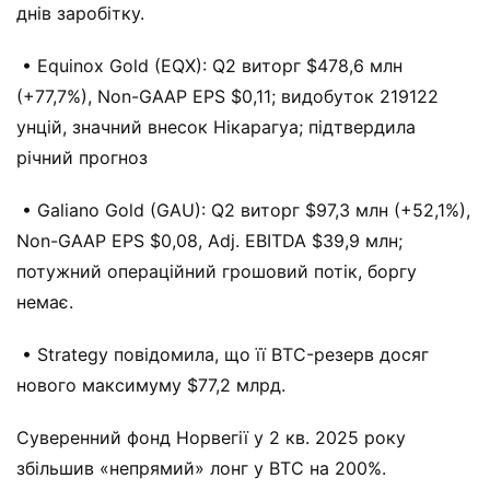
днів заробітку.
• Equinox Gold (EQX): Q2 виторг $478,6 млн
(+77,7%), Non-GAAP EPS $0,11; видобуток 219122
унцій, значний внесок Нікарагуа; підтвердила
річний прогноз
• Galiano Gold (GAU): Q2 виторг $97,3 млн (+52,1%),
Non-GAAP EPS $0,08, Adj. EBITDA $39,9 млн;
потужний операційний грошовий потік, боргу
немає.
• Strategy повідомила, що її BTC-резерв досяг
нового максимуму $77,2 млрд.
Суверенний фонд Норвегії у 2 кв. 2025 року
збільшив «непрямий» лонг у BTC на 200%.