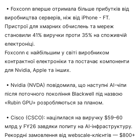
• Foxconn вперше отримала більше прибутків від
виробництва серверів, ніж від iPhone - FT.
Пристрої для хмарних обчислень та мереж
становили 41% виручки проти 35% на споживчій
електроніці.
Foxconn є найбільшим у світі виробником
контрактної електроніки та постачає компоненти
для Nvidia, Apple та інших.
• Nvidia (NVDA) повідомила, що наступні AI-чіпи
після поточного покоління Blackwell під назвою
«Rubin GPU» розробляються за планом.
• Cisco (CSCO): націлилася на виручку $59–60
млрд у FY26 завдяки попиту на AI-інфраструктуру.
Рекордні замовлення від webscale-клієнтів — $800+