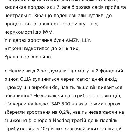
викликав продаж акцій, але біржова сесія пройшла
нейтрально. Хіба що подешевшали чутливі до
процентних ставок сектора ринку – від
нерухомості до IWM.
У лідерах зростання були AMZN, LLY.
Біткойн відкотився до $119 тис.
Уранці все спокійно.
• Невже ви дійсно думали, що могутній фондовий
ринок США зупиниться через жалюгідний вихід
індексу цін виробників, навіть якщо він виявиться
обвальним? Незважаючи на стрибок оптових цін,
ф'ючерси на індекс S&P 500 на азіатських торгах
зберегли зростання на 0,2%, навіть незважаючи на
зниження ф'ючерсів Nasdaq третій день поспіль.
Прибутковість 10-річних казначейських облігацій