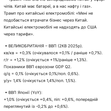
чіпів. Китай має батареї, а в нас нафту і газ».
Трамп про китайські електромобілі: «Мені не
подобається втрачати бізнес через Китай.
Китайські електромобілі не надходять до США
через тарифи».
• ВЕЛИКОБРИТАНІЯ – ВВП (2КВ 2025р).
кв/кв = +0,3% (очікувалося +0,1% / раніше +0,7%).
г/г = +1,2% (очікується +1%/раніше +1,3%).
Показники ВВП єврозони GDP Q2.
q/q = 0,1% (очікується 0,1%/поп. 0,6%).
y/y= 1,4% (очікується 1,4%/поп. 1,5%).
• ВВП Японії (YoY):
+1,0% (очікується +0,4%, піп: +0,6%, попередній
переглянутий із -0,2% до +0,6%).