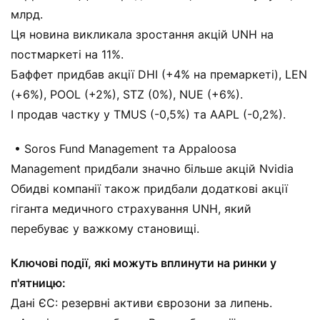
млрд.
Ця новина викликала зростання акцій UNH на
постмаркеті на 11%.
Баффет придбав акції DHI (+4% на премаркеті), LEN
(+6%), POOL (+2%), STZ (0%), NUE (+6%).
І продав частку у TMUS (-0,5%) та AAPL (-0,2%).
• Soros Fund Management та Appaloosa
Management придбали значно більше акцій Nvidia
Обидві компанії також придбали додаткові акції
гіганта медичного страхування UNH, який
перебуває у важкому становищі.
Ключові події, які можуть вплинути на ринки у
п'ятницю:
Дані ЄС: резервні активи єврозони за липень.