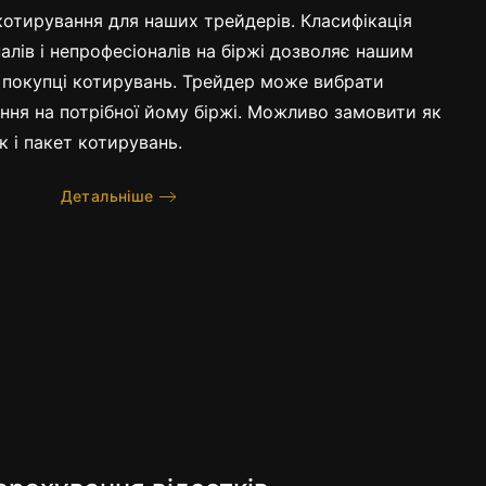
 котирування для наших трейдерів. Класифікація
алів і непрофесіоналів на біржі дозволяє нашим
 покупці котирувань. Трейдер може вибрати
ння на потрібної йому біржі. Можливо замовити як
к і пакет котирувань.
ні пакети для
Детальніше
а