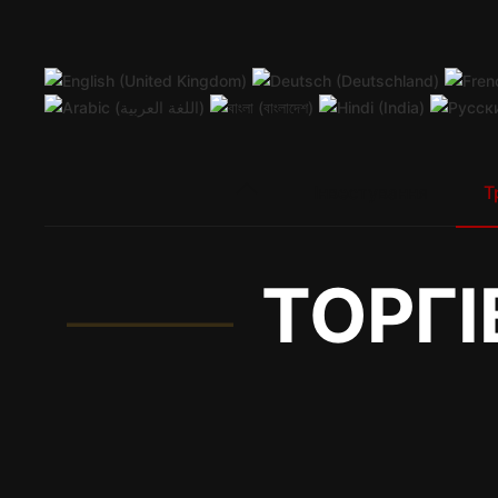
четвер, 6 серпня 2026 р.
Київ
Нью-Йорк
08:08
Чикаго
Перейти до основного вмісту
Інвестування
Т
ТОРГІ
Глобальний доступ 
та ринки