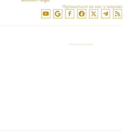
Підпишіться на нас у мережі
КОМПАНІЯ
Рахунок для
інвестицій
Послуги компанії
Трейдерський
рахунок
Лідер в індустрії
Демонстративний
Збереження грошей
рахунок
Відносини з
Конфіденційність
брокером
Мінімальний рахунок
Партнерство з нами