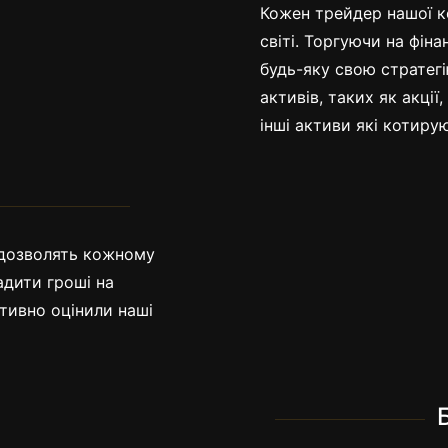
Кожен трейдер нашої ко
світі. Торгуючи на фін
будь-яку свою стратег
активів, таких як акції
інші активи які котиру
Кращ
у дозволять кожному
адити гроші на
итивно оцінили наші
тирування