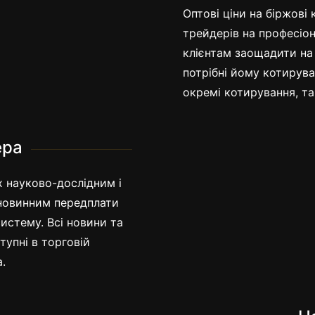
Оптові ціни на біржові
трейдерів на професіон
клієнтам заощадити на
потрібні йому котирува
окремі котирування, та
Аналітич
ера
трейдер
х науково-дослідним і
 новинним передплати
систему. Всі новини та
тупні в торговій
.
 клієнтів