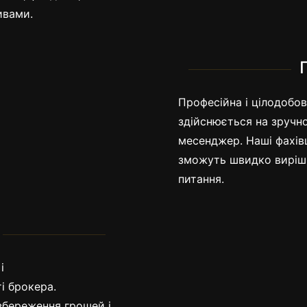
ивами.
мка
Професійна і цілодобов
здійснюється на зручно
месенджер. Наші фахівц
зможуть швидко виріши
питання.
Відкрит
і
і брокера.
збереження грошей і