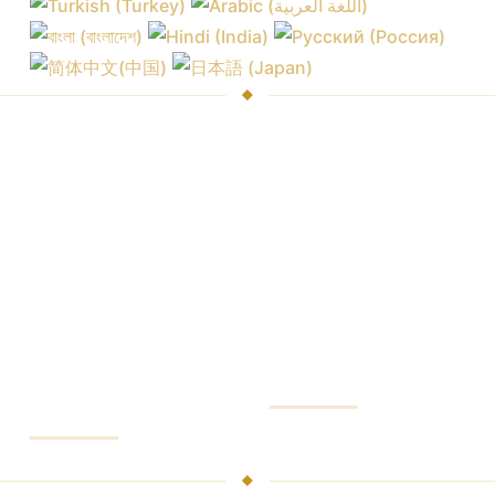
Ринки та біржі
Торгова платформа
Комісії брокера
Платформа в браузері
Ціни на котирування
Мобільна платформа
Підписки на
Торгові інструменти
аналітику
Аналітичний пакет
Кращі умови
РАХУНОК
ПЛАТФОРМИ