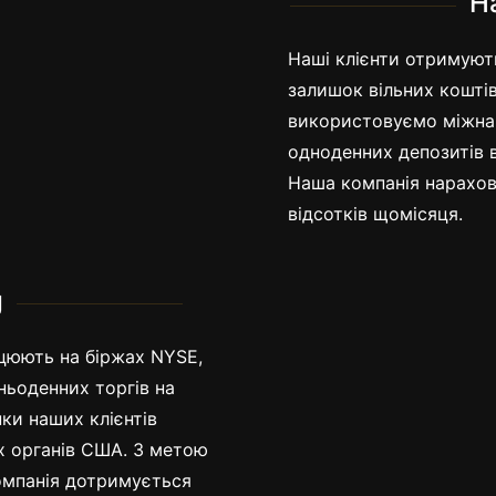
Н
Наші клієнти отримують
залишок вільних коштів
використовуємо міжнар
одноденних депозитів 
Наша компанія нарахову
відсотків щомісяця.
Pat
g
ацюють на біржах NYSE,
ньоденних торгів на
ки наших клієнтів
х органів США. З метою
омпанія дотримується