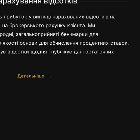
арахування відсотків
 прибуток у вигляді нарахованих відсотків на
 на брокерського рахунку клієнта. Ми
одні, загальноприйняті бенчмарки для
в якості основи для обчислення процентних ставок.
є відсотки щодня і публікує дані остаточних
Детальніше
tern Day Trading