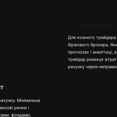
брокера
Для кожного трейдера 
біржового брокера. Яки
прогнозах і аналітиці,
трейдер ризикує втрат
рахунку через неправи
Міні
ит
ахунку. Мінімальна
ансові ринки і
сами, фондами,