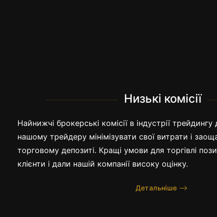
Низькі комісії
Найнижчі брокерські комісії в індустрії трейдинг
нашому трейдеру мінімізувати свої витрати і заощ
торговому депозиті. Кращі умови для торгівлі поз
клієнти і дали нашій компанії високу оцінку.
Детальніше
Ціни на біржові ко