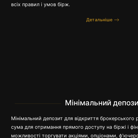
всіх правил і умов бірж.
Детальніше
Вибір біржового 
Мінімальний депоз
Мінімальний депозит для відкриття брокерського р
сума для отримання прямого доступу на біржі і фін
можливості торгувати акціями, опціонами, ф'ючер