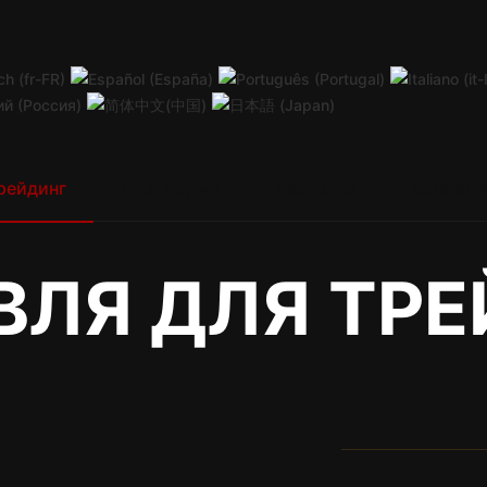
07:08
Лондон
13:08
Париж
14:08
Сідней
22:08
Токіо
21:08
Ша
рейдинг
Платформи
Навчання
Компані
ВЛЯ ДЛЯ ТР
на біржі