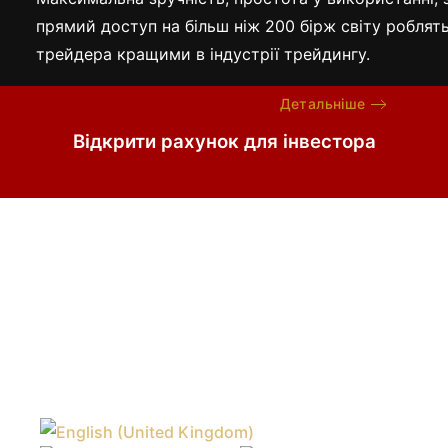
прямий доступ на більш ніж 200 бірж світу роблят
трейдера кращими в індустрії трейдингу.
Детальніше
Відкрити рахунок для інвестора