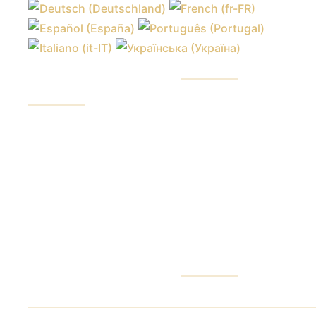
ПОСЛУГИ
Наші переваги
Інвестування коштів
Звіти фондів
Торгівля на ринках
Контроль грошей
Навчання торгівлі
Хеджування ризиків
Доступ до бірж
Ризики для інвестора
Аналітика та огляди
ТРЕЙДЕРУ
ІНВЕСТОРУ