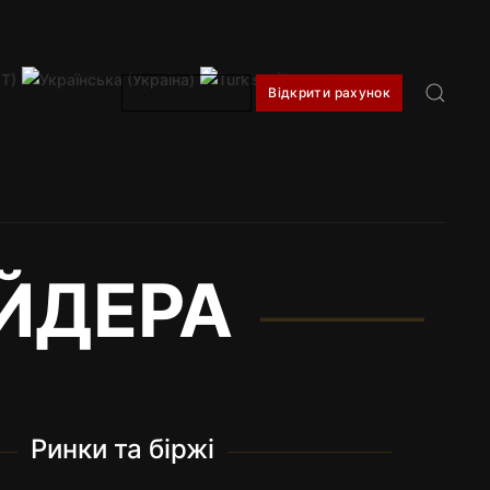
нхай
20:08
Дубай
16:08
Сан-Паулу
09:08
Мадрид
14:08
Портал клієнта
Відкрити рахунок
я
Гільдія
Новини
ЕЙДЕРА
Ринки та біржі