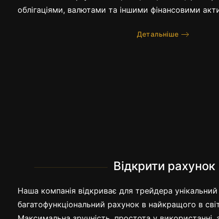
облігаціями, валютами та іншими фінансовими акт
Цілодобова підтри
Детальніше
трейдера
Відкрити рахунок
Наша компанія відкриває для трейдера унікальний 
багатофункціональний рахунок в найкращого в світ
Максимальна зручність, простота у використанні, 