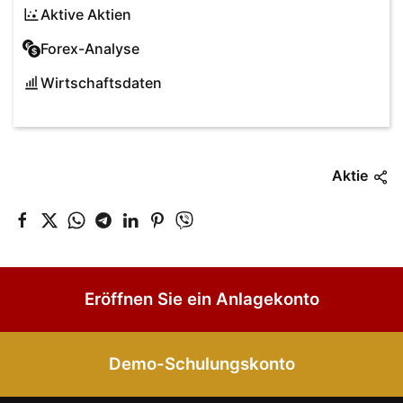
Aktive Aktien
Forex-Analyse
Wirtschaftsdaten
Aktie
Eröffnen Sie ein Anlagekonto
Demo-Schulungskonto