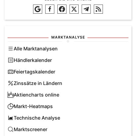
MARKTANALYSE
Alle Marktanalysen
Händlerkalender
Feiertagskalender
Zinssätze in Ländern
Aktiencharts online
Markt-Heatmaps
Technische Analyse
Marktscreener