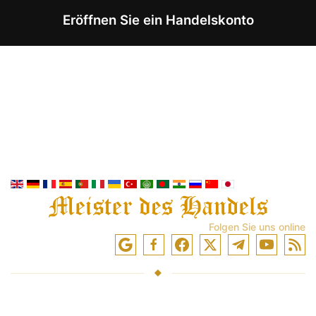
Eröffnen Sie ein Handelskonto
Folgen Sie uns online
DIENSTLEISTUNGEN