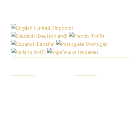
SERVIZIO
INVESTIRE
Investire fondi
I nostri vantaggi
Negoziazione in borsa
Rapporti sui fondi
Formazione
Controllo dei fondi
commerciale
Copertura del rischio
Software di trading