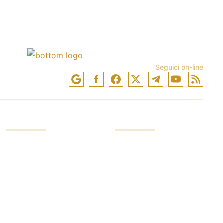
Seguici on-line
CONTO
AZIENDA
Conto di investimento
Servizi aziendali
Conto commerciante
Leader del settore
Conto dimostrativo
Sicurezza del denaro
Riservatezza
Maestri e broker