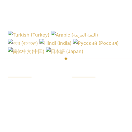
COMMERCIANTE
PIATTAFORME
Mercati e borse
Piattaforma di scambio
Commissioni basse
Piattaforma nel
browser
Quotazioni di borsa
Piattaforma mobile
Abbonamenti ad analisi
Strumenti di trading