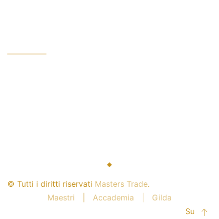
Conto minimo
AZIENDA
Servizi aziendali
Leader del settore
Sicurezza del denaro
Maestri e broker
Collaborazione con noi
© Tutti i diritti riservati
Masters Trade
.
Maestri
|
Accademia
|
Gilda
Su