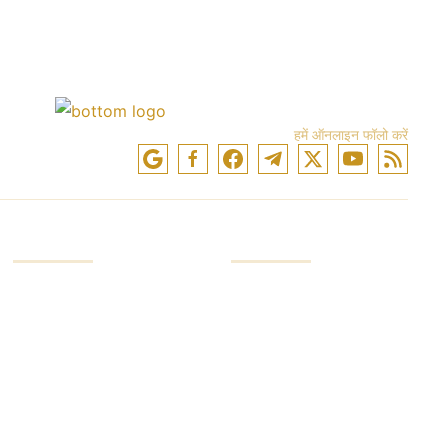
हमें ऑनलाइन फॉलो करें
स्कोर
कंपनी
निवेश खाता
कंपनी सेवाएं
व्व्यापारी खाता
उद्योग लीडर
डेमो अकाउंट
पैसे की सुरक्षा
गोपनीयता
ब्रोकर संबंध