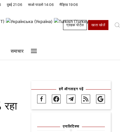
6
दुबई
21:06
साओ पाउलो
14:06
मैड्रिड
19:06
ग्राहक पोर्टल
खाता खोलें
समाचार
हमें ऑनलाइन पढ़ें
% रहा
एनालिटिक्स